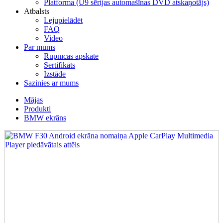
Platforma (U9 sērijas automašīnas DVD atskaņotājs)
Atbalsts
Lejupielādēt
FAQ
Video
Par mums
Rūpnīcas apskate
Sertifikāts
Izstāde
Sazinies ar mums
Mājas
Produkti
BMW ekrāns