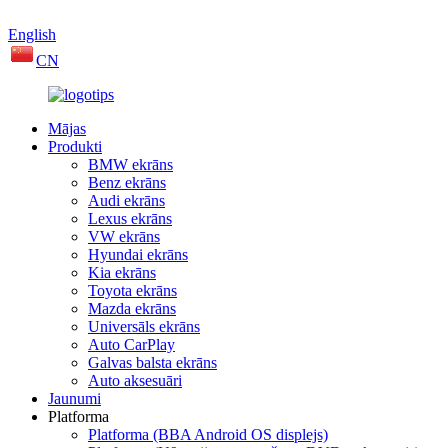
English
CN
Mājas
Produkti
BMW ekrāns
Benz ekrāns
Audi ekrāns
Lexus ekrāns
VW ekrāns
Hyundai ekrāns
Kia ekrāns
Toyota ekrāns
Mazda ekrāns
Universāls ekrāns
Auto CarPlay
Galvas balsta ekrāns
Auto aksesuāri
Jaunumi
Platforma
Platforma (BBA Android OS displejs)