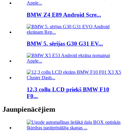
BMW Z4 E89 Android Scre...
BMW 5. sērijas G30 G31 EV...
12,3 collu LCD priekš BMW F10
F0...
Jaunpienācējiem