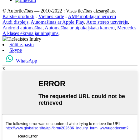
© Autortiesības — 2010-2022 : Visas tiesības aizsargātas.
Karstie produkti
-
Vietnes karte
-
AMP mobilajām ierīcēm
Audi displejs
,
Automašīnas ar Apple Play
,
Auto stereo uztvērējs
,
Android automašīna
,
Automašīna ar atpakaļskata kameru
,
Mercedes
A klases ekrāna jauninājums
,
Sūtīt e-pastu
Skype
WhatsApp
x