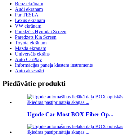
Benz ekrānam
Audi ekrānam
Par TESLA
Lexus ekrānam
VW ekrānam
Paredzēts Hyundai Screen
Paredzēts Kia Screen
Toyota ekrānam
Mazda ekrānam
Universāls ekrāns
Auto CarPlay
Informācijas paneļa klastera instruments
Auto aksesuāri
Piedāvātie produkti
Ugode Car Most BOX Fiber Op...