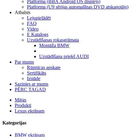
Platforma (BBA Android OS displejs)
Platforma (U9 sērijas automašīnas DVD atskaņotājs)
Atbalsts
Lejupielādēt
FAQ
Video
E Katalogs
Uzstādīšanas rokasgrāmata
Montāža BMW
Uzstādīšana priekš AUDI
Par mums
Rūpnīcas apskate
Sertifikāts
Izstāde
Sazinies ar mums
PĒRC TAGAD
Mājas
Produkti
Lexus ekrānam
Kategorijas
BMW ekrānam