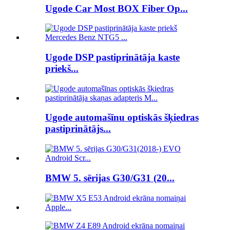
Ugode Car Most BOX Fiber Op...
Ugode DSP pastiprinātāja kaste
priekš...
Ugode automašīnu optiskās šķiedras
pastiprinātājs...
BMW 5. sērijas G30/G31 (20...