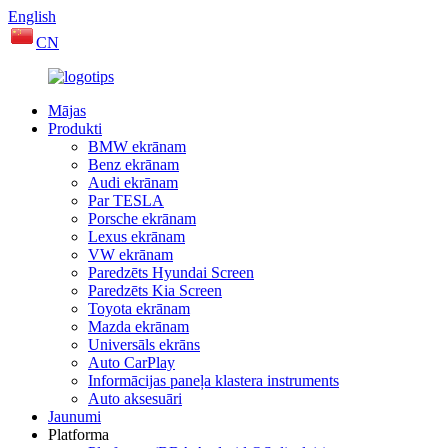
English
CN
Mājas
Produkti
BMW ekrānam
Benz ekrānam
Audi ekrānam
Par TESLA
Porsche ekrānam
Lexus ekrānam
VW ekrānam
Paredzēts Hyundai Screen
Paredzēts Kia Screen
Toyota ekrānam
Mazda ekrānam
Universāls ekrāns
Auto CarPlay
Informācijas paneļa klastera instruments
Auto aksesuāri
Jaunumi
Platforma