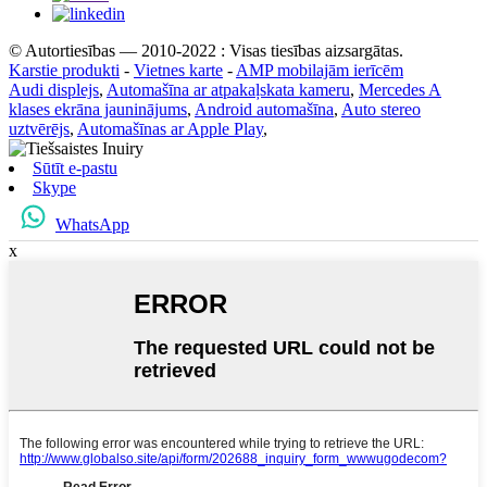
© Autortiesības — 2010-2022 : Visas tiesības aizsargātas.
Karstie produkti
-
Vietnes karte
-
AMP mobilajām ierīcēm
Audi displejs
,
Automašīna ar atpakaļskata kameru
,
Mercedes A
klases ekrāna jauninājums
,
Android automašīna
,
Auto stereo
uztvērējs
,
Automašīnas ar Apple Play
,
Sūtīt e-pastu
Skype
WhatsApp
x