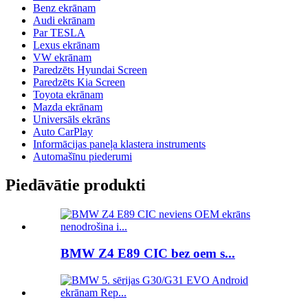
Benz ekrānam
Audi ekrānam
Par TESLA
Lexus ekrānam
VW ekrānam
Paredzēts Hyundai Screen
Paredzēts Kia Screen
Toyota ekrānam
Mazda ekrānam
Universāls ekrāns
Auto CarPlay
Informācijas paneļa klastera instruments
Automašīnu piederumi
Piedāvātie produkti
BMW Z4 E89 CIC bez oem s...