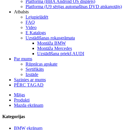
Platforma (BBA Android OS displejs)
Platforma (U9 sērijas automašīnas DVD atskaņotājs)
Atbalsts
Lejupielādēt
FAQ
Video
E Katalogs
Uzstādīšanas rokasgrāmata
Montāža BMW
Montāža Mercedes
Uzstādīšana priekš AUDI
Par mums
Rūpnīcas apskate
Sertifikāts
Izstāde
Sazinies ar mums
PĒRC TAGAD
Mājas
Produkti
Mazda ekrānam
Kategorijas
BMW ekrānam