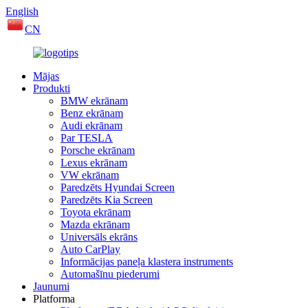
English
CN
Mājas
Produkti
BMW ekrānam
Benz ekrānam
Audi ekrānam
Par TESLA
Porsche ekrānam
Lexus ekrānam
VW ekrānam
Paredzēts Hyundai Screen
Paredzēts Kia Screen
Toyota ekrānam
Mazda ekrānam
Universāls ekrāns
Auto CarPlay
Informācijas paneļa klastera instruments
Automašīnu piederumi
Jaunumi
Platforma